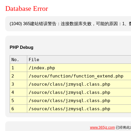
Database Error
(1040) 365建站错误警告：连接数据库失败，可能的原因：1、数
PHP Debug
No.
File
1
/index.php
2
/source/function/function_extend.php
3
/source/class/jzmysql.class.php
4
/source/class/jzmysql.class.php
5
/source/class/jzmysql.class.php
6
/source/class/jzmysql.class.php
www.365jz.com
已经将此