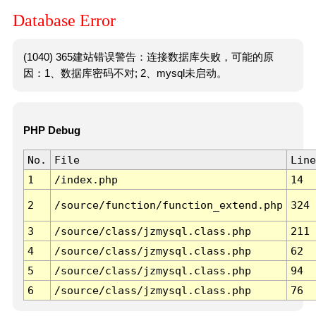
Database Error
(1040) 365建站错误警告：连接数据库失败，可能的原
因：1、数据库密码不对; 2、mysql未启动。
PHP Debug
No.
File
Line
1
/index.php
14
2
/source/function/function_extend.php
324
3
/source/class/jzmysql.class.php
211
4
/source/class/jzmysql.class.php
62
5
/source/class/jzmysql.class.php
94
6
/source/class/jzmysql.class.php
76