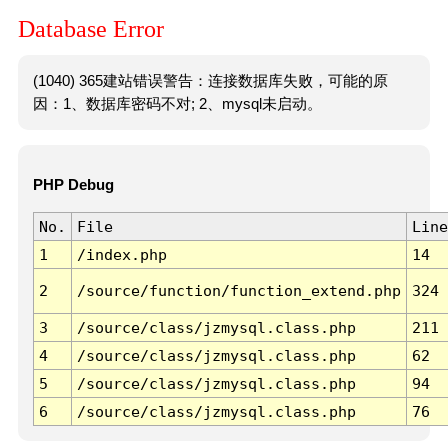
Database Error
(1040) 365建站错误警告：连接数据库失败，可能的原
因：1、数据库密码不对; 2、mysql未启动。
PHP Debug
No.
File
Line
1
/index.php
14
2
/source/function/function_extend.php
324
3
/source/class/jzmysql.class.php
211
4
/source/class/jzmysql.class.php
62
5
/source/class/jzmysql.class.php
94
6
/source/class/jzmysql.class.php
76